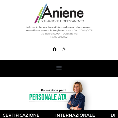
Istituto Aniene – Ente di formazione e orientamento
accreditato presso la Regione Lazio
– Det. G11940/2015
Via Tiburtina, 994 – 00156 Roma
Tel. 06 95020221
CERTIFICAZIONE INTERNAZIONALE DI