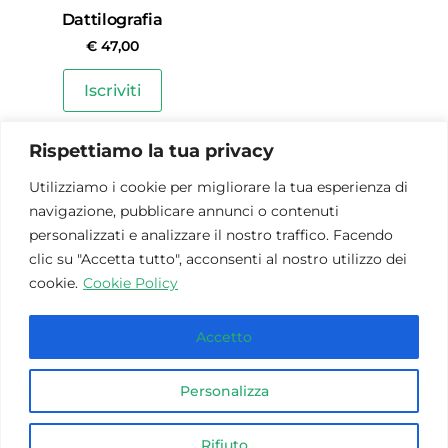
Dattilografia
€
47,00
Iscriviti
Rispettiamo la tua privacy
CERTIFICAZIONI INFORMATICHE – SOLO ESAMI
Utilizziamo i cookie per migliorare la tua esperienza di
navigazione, pubblicare annunci o contenuti
personalizzati e analizzare il nostro traffico. Facendo
clic su "Accetta tutto", acconsenti al nostro utilizzo dei
Esame ICDL
cookie.
Cookie Policy
Certificazione PEKIT
€
25,00
Expert
€
140,00
Iscriviti
Accetto
Iscriviti
Personalizza
Rifiuto