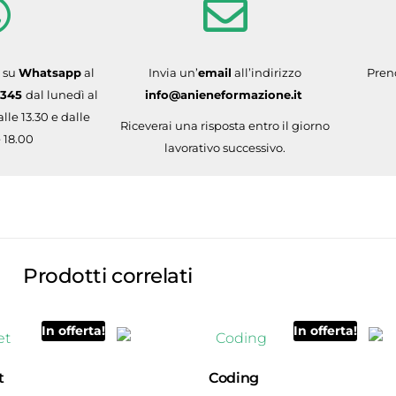
 su
Whatsapp
al
Invia un’
email
all’indirizzo
Pren
6345
dal lunedì al
info@anieneformazione.it
lle 13.30 e dalle
Riceverai una risposta entro il giorno
e 18.00
lavorativo successivo.
Prodotti correlati
In offerta!
In offerta!
t
Coding