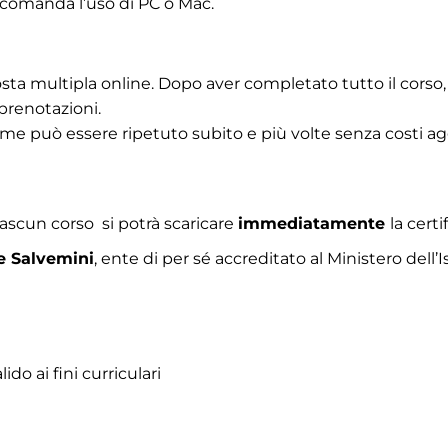
ccomanda l’uso di PC o Mac.
osta multipla online. Dopo aver completato tutto il corso,
prenotazioni.
ame può essere ripetuto subito e più volte senza costi ag
ascun corso si potrà scaricare
immediatamente
la cert
ne Salvemini
, ente di per sé accreditato al Ministero dell
o ai fini curriculari