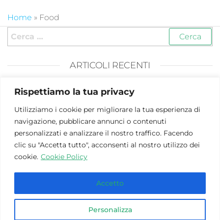
Home
»
Food
ARTICOLI RECENTI
Graduatorie ATA: imminente l’aggiornamento 2026
Rispettiamo la tua privacy
Corsi OSS Roma 2026: una professione in forte
Utilizziamo i cookie per migliorare la tua esperienza di
evoluzione
navigazione, pubblicare annunci o contenuti
Open Day – Webinar di presentazione dei Corsi di
personalizzati e analizzare il nostro traffico. Facendo
Laurea Unimarconi
clic su "Accetta tutto", acconsenti al nostro utilizzo dei
cookie.
Cookie Policy
Green jobs: boom di richieste a Roma e nel Lazio
Scuola: il concorso e la formazione per i Docenti
Accetto
COMMENTI RECENTI
Personalizza