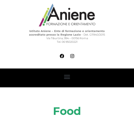
Istituto Aniene – Ente di formazione e orientamento
accreditato presso la Regione Lazio
– Det. G11940/2015
Via Tiburtina, 994 – 00156 Roma
Tel. 06 95020221
Food