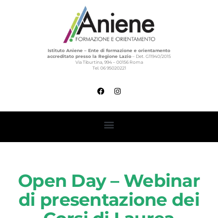
Istituto Aniene – Ente di formazione e orientamento
accreditato presso la Regione Lazio
– Det. G11940/2015
Via Tiburtina, 994 – 00156 Roma
Tel. 06 95020221
Open Day – Webinar
di presentazione dei